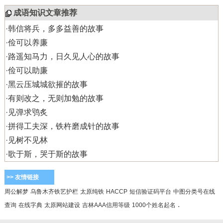
成语知识文章推荐
·
韩信将兵，多多益善的故事
·
俭可以养廉
·
路遥知马力，日久见人心的故事
·
俭可以助廉
·
黑云压城城欲摧的故事
·
有则改之，无则加勉的故事
·
见弹求鸮炙
·
拼得工夫深，铁杵磨成针的故事
·
见树不见林
·
歌于斯，哭于斯的故事
>> 友情链接
周公解梦
乌鲁木齐铁艺护栏
太原纯铁
HACCP
短信验证码平台
中图分类号在线
.
查询
在线字典
太原网站建设
吉林AAA信用等级
1000个姓名起名