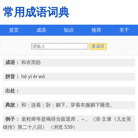
常用成语词典
首页
成语
知识
推荐
关于
成语：
和衣而卧
拼音：
hé yī ér wò
出处：
典故：
和：连着；卧：躺下。穿着衣服躺下睡觉。
例子：
老程师爷是喝得当面退席，～。（清·文康《儿女英
雄传》第二十八回）
（浏览 539）