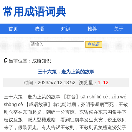
常用成语词典
首页
成语
知识
推荐
关于
当前位置：
成语知识
三十六策，走为上策的故事
时间：2023/5/7 12:18:52 浏览量：
1112
三十六策，走为上策的故事 【拼音】sān shí liù cè , zǒu wéi
shàng cè 【成语故事】南北朝时期，齐明帝暴病而死，王敬
则仓卒在东面起义，朝廷十分震惊。东昏侯在东宫召集手下
密议反叛，派人登楼观察，看到征虏亭发生火灾，说王敬则
来了，假装要走。有人告诉王敬则，王敬则讥笑檀道济父子