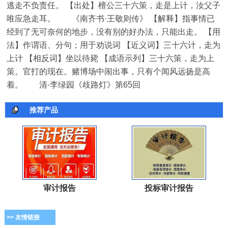
逃走不负责任。 【出处】檀公三十六策，走是上计，汝父子
唯应急走耳。 《南齐书·王敬则传》 【解释】指事情已
经到了无可奈何的地步，没有别的好办法，只能出走。 【用
法】作谓语、分句；用于劝说词 【近义词】三十六计，走为
上计 【相反词】坐以待毙 【成语示列】三十六策，走为上
策。官打的现在。赌博场中闹出事，只有个闻风远扬是高
着。 清·李绿园《歧路灯》第65回
推荐产品
审计报告
投标审计报告
>> 友情链接