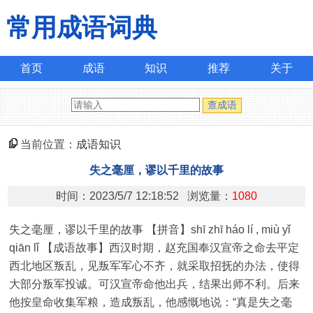
常用成语词典
首页
成语
知识
推荐
关于
当前位置：
成语知识
失之毫厘，谬以千里的故事
时间：2023/5/7 12:18:52 浏览量：
1080
失之毫厘，谬以千里的故事 【拼音】shī zhī háo lí , miù yǐ
qiān lǐ 【成语故事】西汉时期，赵充国奉汉宣帝之命去平定
西北地区叛乱，见叛军军心不齐，就采取招抚的办法，使得
大部分叛军投诚。可汉宣帝命他出兵，结果出师不利。后来
他按皇命收集军粮，造成叛乱，他感慨地说：“真是失之毫