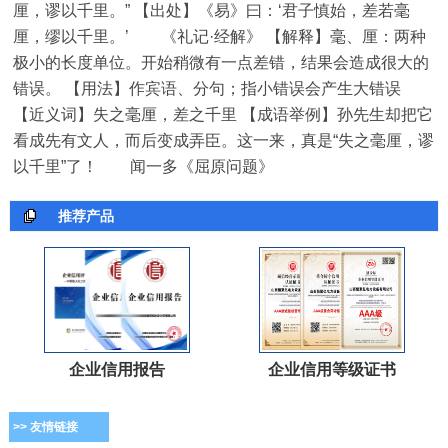
厘，谬以千里。” 【出处】《易》曰：‘君子慎始，差若毫
厘，缪以千里。’ 《礼记·经解》 【解释】毫、厘：两种
极小的长度单位。开始稍微有一点差错，结果会造成很大的
错误。 【用法】作宾语、分句；指小错误会产生大错误
【近义词】失之毫厘，差之千里 【成语举例】孙先生却把它
看成先有文人，而后变成弄臣。这一来，真是“失之毫厘，谬
以千里”了！ 闻一多《屈原问题》
推荐产品
企业信用报告
企业信用等级证书
>> 友情链接