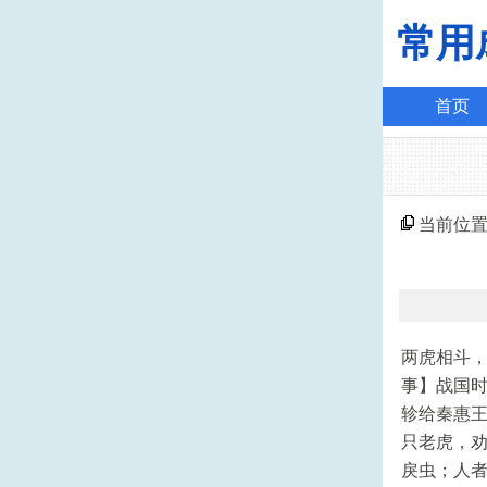
常用
首页
当前位
两虎相斗，必有
事】战国
轸给秦惠
只老虎，劝
戾虫；人