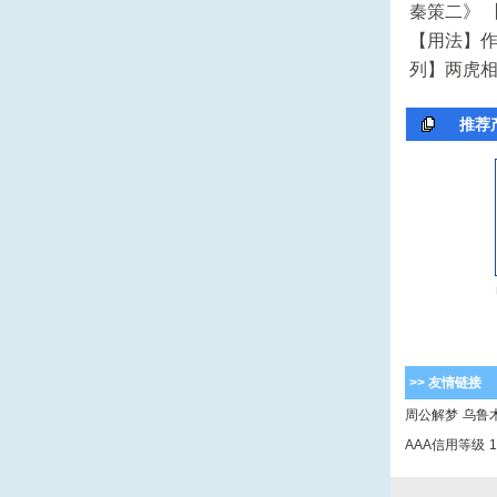
秦策二》 
【用法】作
列】两虎相
推荐
>> 友情链接
周公解梦
乌鲁
AAA信用等级