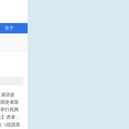
关于
g 【成语故
楚国使者陈
一举打死两
处】虎者，
《战国策·