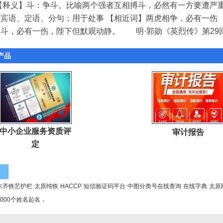
【释义】斗：争斗。比喻两个强者互相搏斗，必然有一方要遭严
宾语、定语、分句；用于处事 【相近词】两虎相争，必有一伤 
斗，必有一伤，陛下但默观动静。 明·郭勋《英烈传》第29
产品
中小企业服务资质评
审计报告
定
木齐铁艺护栏
太原纯铁
HACCP
短信验证码平台
中图分类号在线查询
在线字典
太原
.
1000个姓名起名