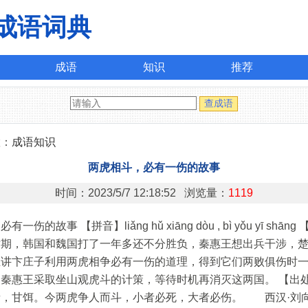
成语词典
成语
知识
推荐
置：
成语知识
两虎相斗，必有一伤的故事
时间：2023/5/7 12:18:52 浏览量：
1119
一伤的故事 【拼音】liǎng hǔ xiāng dòu , bì yǒu yī shān
时期，韩国和魏国打了一年多还不分胜负，秦惠王想出兵干涉，
王讲卞庄子利用两虎相争必有一伤的道理，得到它们两败俱伤时
秦惠王采取坐山观虎斗的计策，等待时机再消灭这两国。 【出
者，甘饵。今两虎争人而斗，小者必死，大者必伤。 西汉·刘向