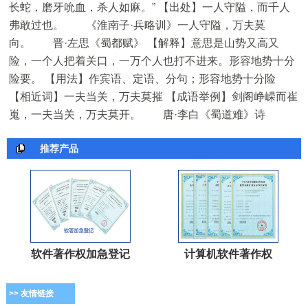
长蛇，磨牙吮血，杀人如麻。” 【出处】一人守隘，而千人
弗敢过也。 《淮南子·兵略训》一人守隘，万夫莫
向。 晋·左思《蜀都赋》 【解释】意思是山势又高又
险，一个人把着关口，一万个人也打不进来。形容地势十分
险要。 【用法】作宾语、定语、分句；形容地势十分险
【相近词】一夫当关，万夫莫摧 【成语举例】剑阁峥嵘而崔
嵬，一夫当关，万夫莫开。 唐·李白《蜀道难》诗
推荐产品
软件著作权加急登记
计算机软件著作权
>> 友情链接