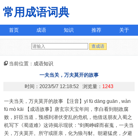
常用成语词典
首页
成语
知识
推荐
关于
当前位置：
成语知识
一夫当关，万夫莫开的故事
时间：2023/5/7 12:18:52 浏览量：
1243
一夫当关，万夫莫开的故事 【注音】yī fū dāng guān , wàn
fū mò kāi 【成语故事】唐玄宗天宝年间，李白看到朝政腐
败，奸臣当道，预感到潜伏变乱的危机，他借送朋友入蜀之
机写下《蜀道难》这诗揭示现状：“剑阁峥嵘而崔嵬，一夫当
关，万夫莫开。所守或匪亲，化为狼与豺。朝避猛虎，夕避